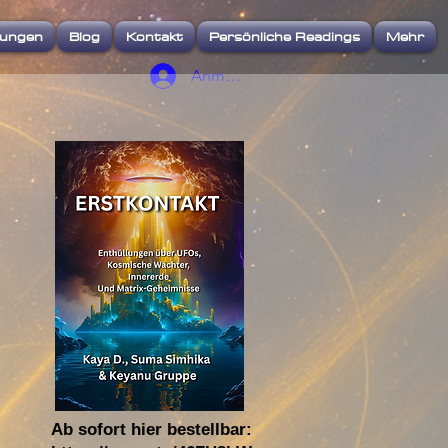
iungen
Blog
Kontakt
Persönliche Readings
Mehr
Anmelden
Ab sofort hier bestellbar: