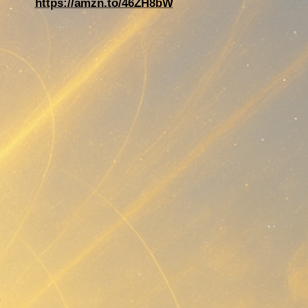
https://amzn.to/46ZH8bW