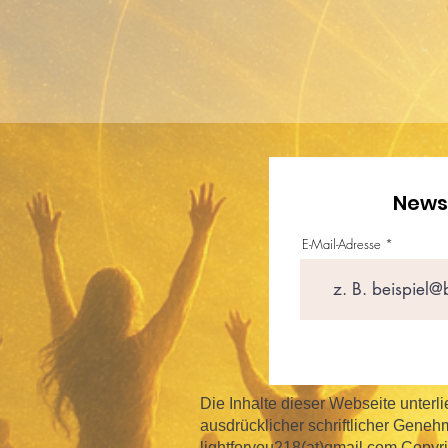
Newsl
E-Mail-Adresse
Die Inhalte dieser Webseite unte
ausdrücklicher schriftlicher Gene
lightforyou218(at)gmail.com Copyri