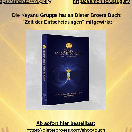
ttps://amzn.to/49LgNPy
https://amzn.to/3QLgJrV
Die Keyanu Gruppe hat an Dieter Broers Buch:
"Zeit der Entscheidungen" mitgewirkt:
Ab sofort hier bestellbar:
https://dieterbroers.com/shop/buch