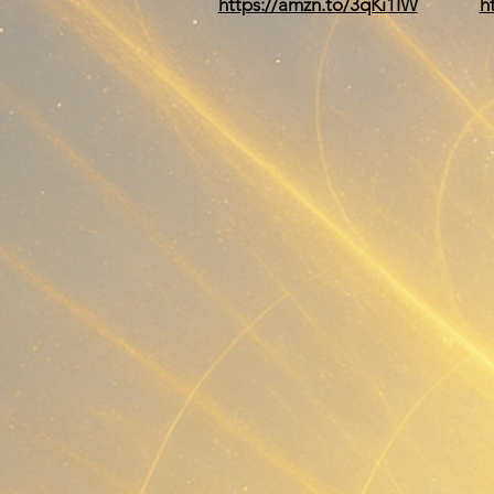
https://amzn.to/3qKi1IW
h