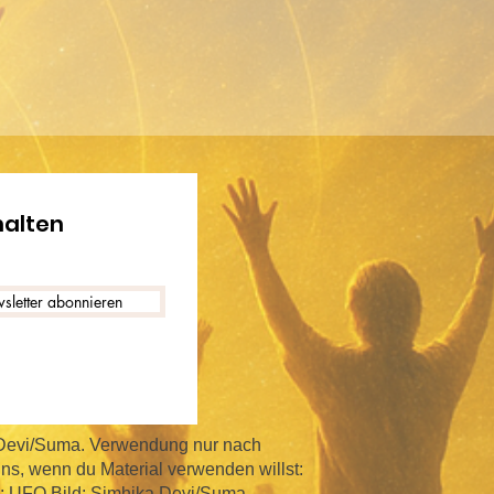
halten
sletter abonnieren
 Devi/Suma. Verwendung nur nach
ns, wenn du Material verwenden willst:
va; UFO Bild: Simhika Devi/Suma,