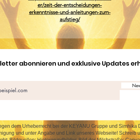
er/zeit-der-entscheidungen-
erkenntnisse-und-anleitungen-zum-
aufstieg/
etter abonnieren und exklusive Updates er
New
rliegen dem Urheberrecht bei der KEYANU Gruppe und Simhika
hmigung und unter Angabe und Link unseres Webseite! Schreib u
ght: Bildquellen: Hintergrundbilder: Bild der Milchstraße: Can