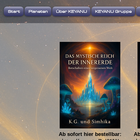
Start
Planeten
Über KEYANU
KEYANU Gruppe
Ab sofort hier bestellbar:
Ab