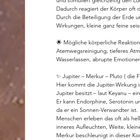
und stimuliert gleichzeitig den L
Dadurch reagiert der Körper oft d
Durch die Beteiligung der Erde u
Wirkungen, kleine ganz feine sei
🌟 Mögliche körperliche Reaktion
Atemwegsreinigung, tieferes Atm
Wasserlassen, abrupte Emotionen
✨ Jupiter – Merkur – Pluto ( die F
Hier kommt die Jupiter-Wirkung i
Jupiter besitzt – laut Keyanu – ein
Er kann Endorphine, Serotonin un
da er ein Sonnen-Verwandter ist.
Menschen erleben das oft als he
inneres Aufleuchten, Weite, klei
Merkur beschleunigt in dieser Kons