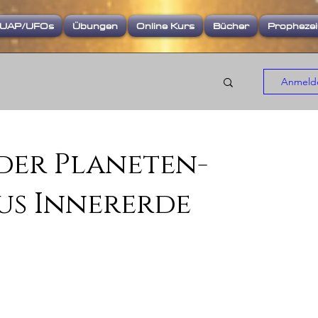
UAP/UFOs
Übungen
Online Kurs
Bücher
Propheze
Anmelde
 der Planeten-
us Innererde