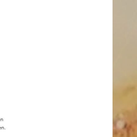
n 
en.